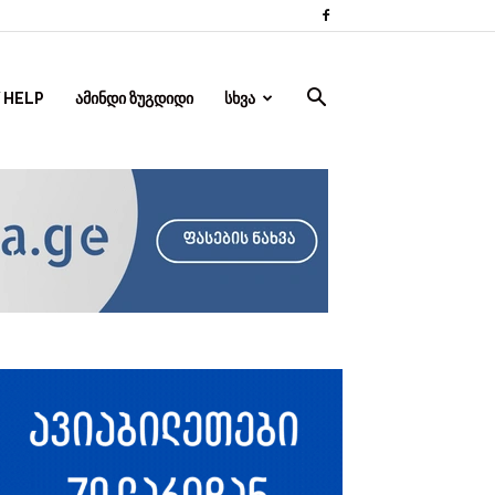
 HELP
ᲐᲛᲘᲜᲓᲘ ᲖᲣᲒᲓᲘᲓᲘ
ᲡᲮᲕᲐ