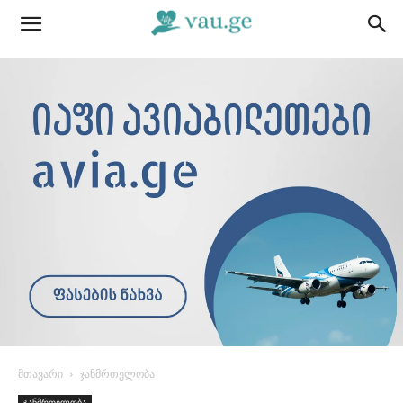
მთავარი
ჯანმრთელობა
ჯანმრთელობა