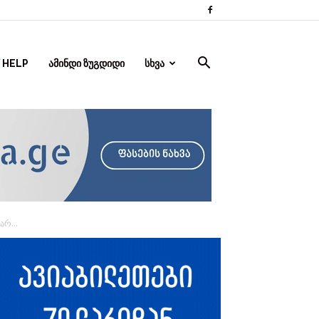
 HELP
ᲐᲛᲘᲜᲓᲘ ᲖᲣᲒᲓᲘᲓᲘ
ᲡᲮᲕᲐ
რ...