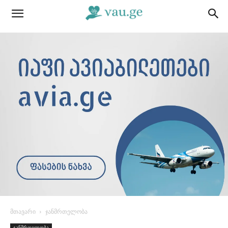
მთავარი
ჯანმრთელობა
ჯანმრთელობა