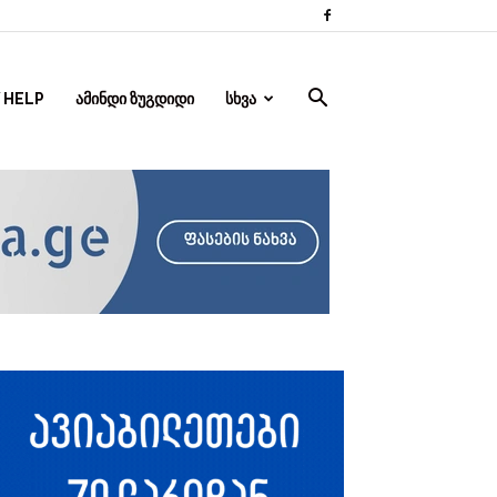
 HELP
ᲐᲛᲘᲜᲓᲘ ᲖᲣᲒᲓᲘᲓᲘ
ᲡᲮᲕᲐ