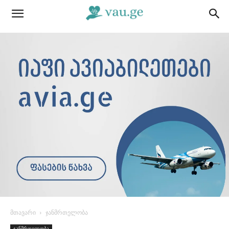
მთავარი
ჯანმრთელობა
ჯანმრთელობა