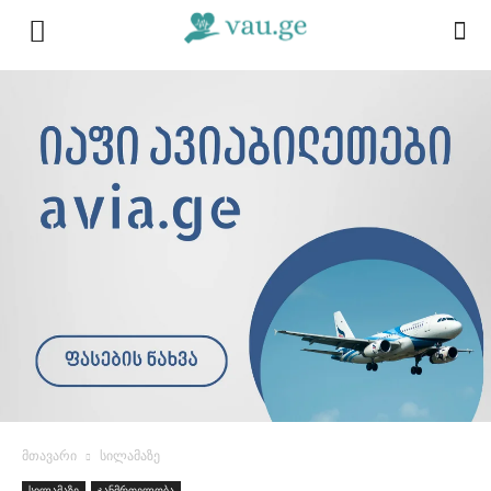
მთავარი
სილამაზე
სილამაზე
ჯანმრთელობა