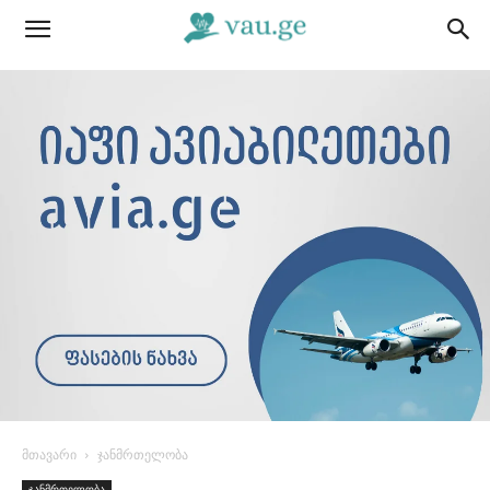
მთავარი
ჯანმრთელობა
ჯანმრთელობა