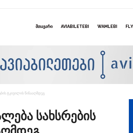
ᲛᲗᲐᲕᲐᲠᲘ
AVIABILETEBI
WAMLEBI
FLY
ების ტკივილის წინააღმდეგ
ალება სახსრების
აღმდეგ