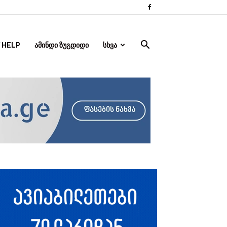
 HELP
ᲐᲛᲘᲜᲓᲘ ᲖᲣᲒᲓᲘᲓᲘ
ᲡᲮᲕᲐ