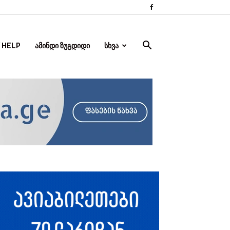
 HELP
ᲐᲛᲘᲜᲓᲘ ᲖᲣᲒᲓᲘᲓᲘ
ᲡᲮᲕᲐ