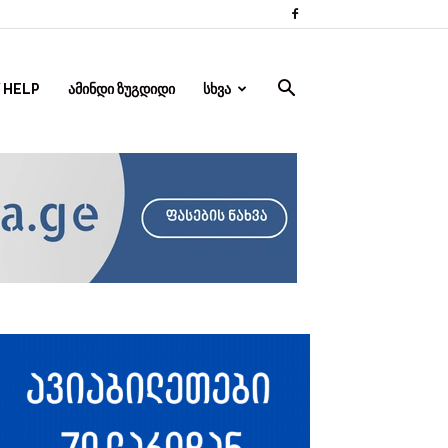
 HELP
ᲐᲛᲘᲜᲓᲘ ᲖᲣᲒᲓᲘᲓᲘ
ᲡᲮᲕᲐ