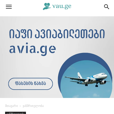
მთავარი
ჯანმრთელობა
ჯანმრთელობა