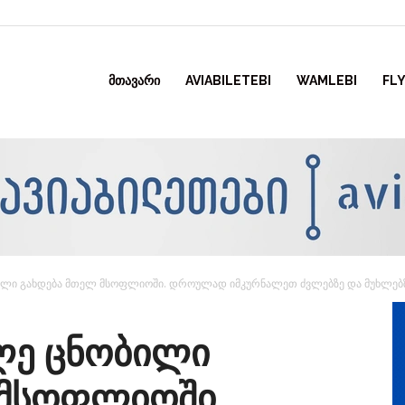
ᲛᲗᲐᲕᲐᲠᲘ
AVIABILETEBI
WAMLEBI
FLY
ილი გახდება მთელ მსოფლიოში. დროულად იმკურნალეთ ძვლებზე და მუხლებზ
ლე ცნობილი
 მსოფლიოში.