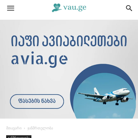
მთავარი
ჯანმრთელობა
ჯანმრთელობა