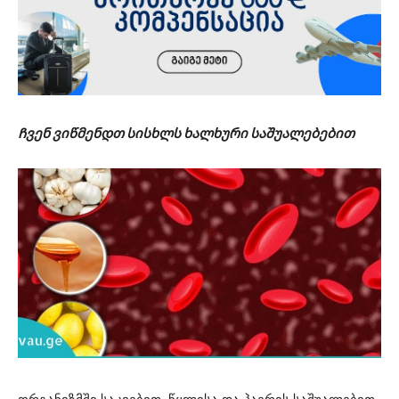
Ჩვენ ვიწმენდთ სისხლს ხალხური საშუალებებით