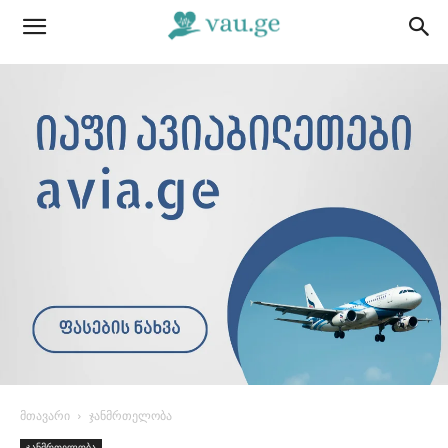
მთავარი
ჯანმრთელობა
ჯანმრთელობა