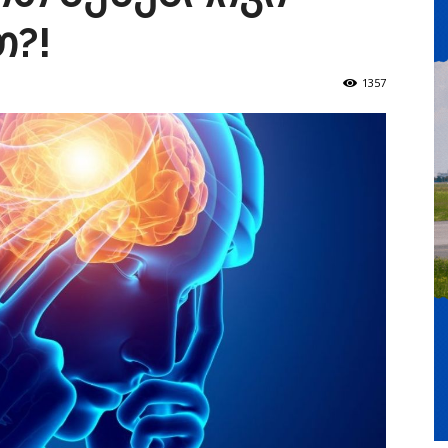
თ?!
1357