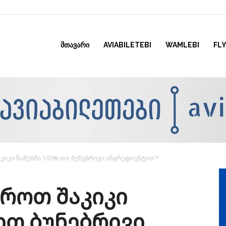
ᲛᲗᲐᲕᲐᲠᲘ
AVIABILETEBI
WAMLEBI
FLY
იკი წამებში 100%-ით ბუნებრივი ინგრედიენტით?!
როთ შაკიკი
-ით ბუნებრივი