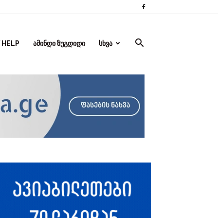
 HELP
ᲐᲛᲘᲜᲓᲘ ᲖᲣᲒᲓᲘᲓᲘ
ᲡᲮᲕᲐ