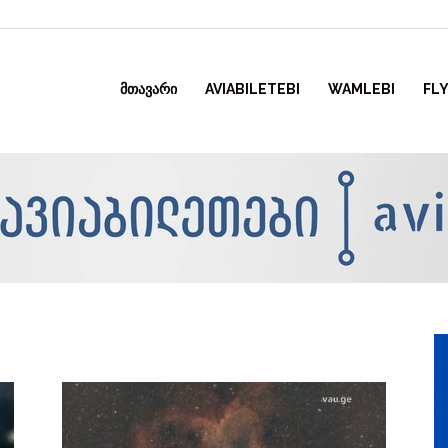
ᲛᲗᲐᲕᲐᲠᲘ
AVIABILETEBI
WAMLEBI
FLY