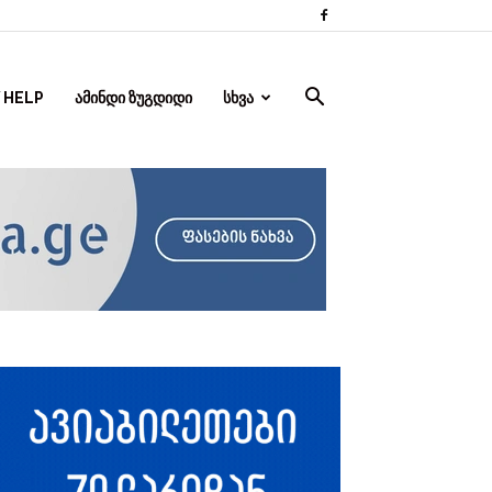
 HELP
ᲐᲛᲘᲜᲓᲘ ᲖᲣᲒᲓᲘᲓᲘ
ᲡᲮᲕᲐ