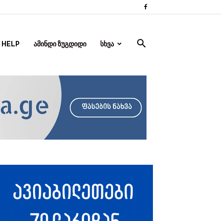
 HELP
ᲐᲛᲘᲜᲓᲘ ᲖᲣᲒᲓᲘᲓᲘ
ᲡᲮᲕᲐ