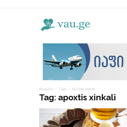
Vau.ge
მთავარი
Tags
Apoxtis xinkali
Tag: apoxtis xinkali