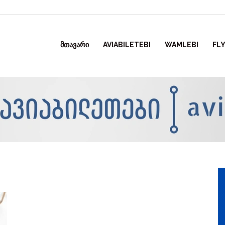
ᲛᲗᲐᲕᲐᲠᲘ
AVIABILETEBI
WAMLEBI
FLY