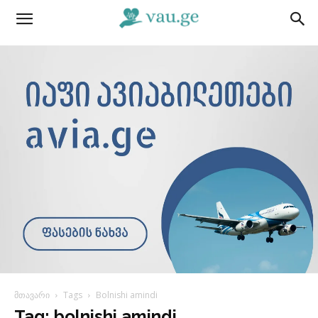
მთავარი
Tags
Bolnishi amindi
Tag: bolnishi amindi