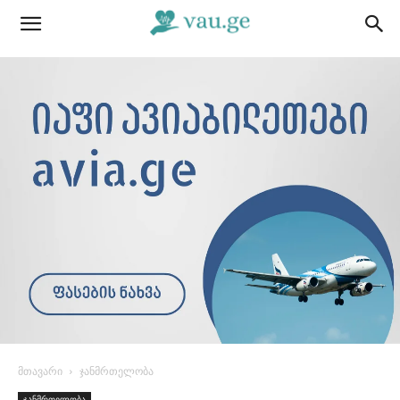
მთავარი
ჯანმრთელობა
ჯანმრთელობა