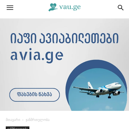
მთავარი
ჯანმრთელობა
ჯანმრთელობა