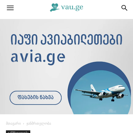
მთავარი
ჯანმრთელობა
ჯანმრთელობა