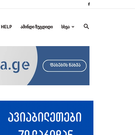
 HELP
ᲐᲛᲘᲜᲓᲘ ᲖᲣᲒᲓᲘᲓᲘ
ᲡᲮᲕᲐ