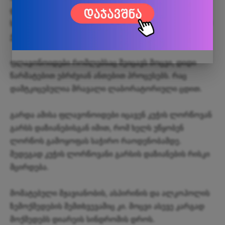
დაძაბულობის მოხსნა. ამავე დროს ის აფართოვებს
სისხლძარღვებს. ამიტომ ის დიდ დახმრებას გაუწევს იმ
ქალებს ვისაც ავადმყოფური მენსტრუაცია აწუხებთ.
ფლავონოიდები რომლებსაც შეიცავს მოცვი, დიდი
წარმატებით ებრძვიან ანთებით პროცესებს. რაც
დამტკიცებულია მრავალი ლაბორატორიული ცდით.
გარდა ამისა ფლავონოიდები იცავენ კუჭის ლორწოვან
გარსს დაზიანებისგან იმით, რომ ხელს უწყობენ
ლორწოს გამოყოფას საჭირო რაოდენობამდე.
შედეგად კუჭის ლორწოვანი გარსის დაზიანების რისკი
მცირდება.
მომატებული მჟავიანობის, ასპირინის და ალკოჰოლის
ზემოქმედების შემთხვევაშიც კი. მოცვი ასევე კარგად
მოქმედებს დიარეის სინდრომის დროს.