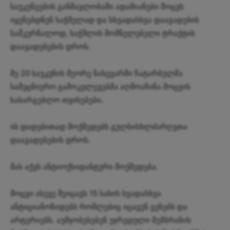
საუკუნეების განმავლობაში ადამიანები მოცვს
იყენებდნენ საჭმელად და სხვადასხვა დაავადების
სამკურნალოდ, საჭმლის მომნელებელი ტრაქტის
დაავადებების დროს.
მე 20 საუკუნის მეორე ნახევარში ჩატარბულმა
სამეცნიერო გამოკვლევებმა აღმოაჩინა მოცვის
სასარგებლო თვისებები.
ის დადებითად მოქმედებს გულსისხლძარღვთა
დაავადებების დროს.
მას აქვს ანტიოქსიდანტური მოქმედება.
მოცვი ასევე შეიცავს 15 სახის სვადასხვა
ანტიციანოზიდებს რომლებიც იცავენ ვენებს და
არტერიებს. აუმჯობესებენ უჯრედული მემბრანის