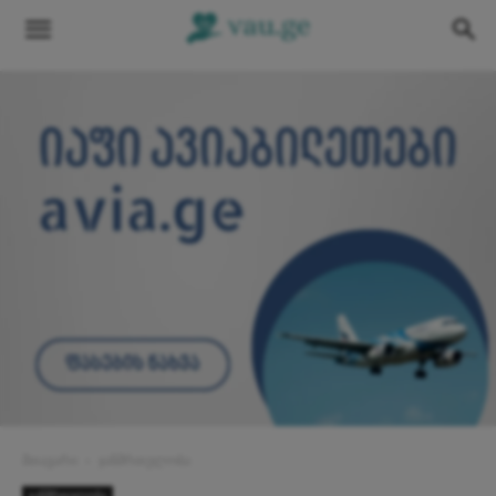
მთავარი
ჯანმრთელობა
ჯანმრთელობა