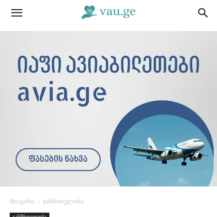
მთავარი
ჯანმრთელობა
ჯანმრთელობა