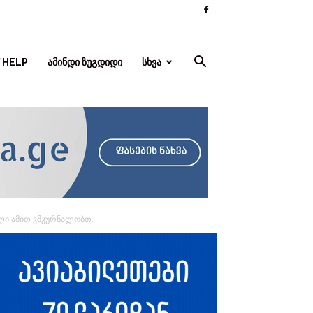
 HELP
ᲐᲛᲘᲜᲓᲘ ᲖᲣᲒᲓᲘᲓᲘ
ᲡᲮᲕᲐ
ლი ამით ვმკურნალობთ.