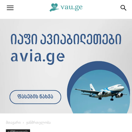
მთავარი
ჯანმრთელობა
ჯანმრთელობა