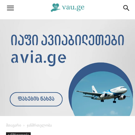
მთავარი
ჯანმრთელობა
ჯანმრთელობა