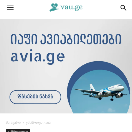
მთავარი
ჯანმრთელობა
ჯანმრთელობა