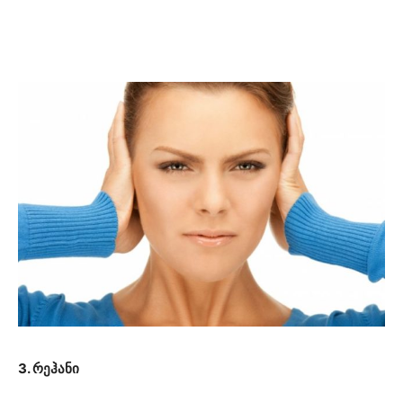
3. რეჰანი