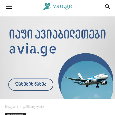
მთავარი
ჯანმრთელობა
ჯანმრთელობა