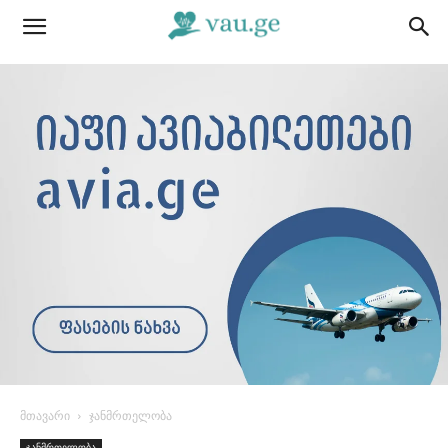
მთავარი
ჯანმრთელობა
ჯანმრთელობა