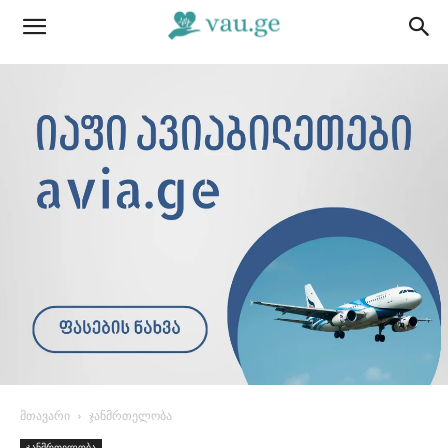
მთავარი
ჯანმრთელობა
ჯანმრთელობა