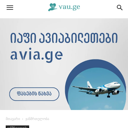
მთავარი
ჯანმრთელობა
ჯანმრთელობა