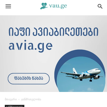
მთავარი
ჯანმრთელობა
ჯანმრთელობა