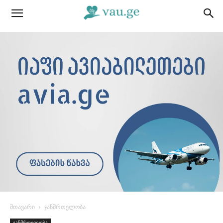
მთავარი
ჯანმრთელობა
ჯანმრთელობა