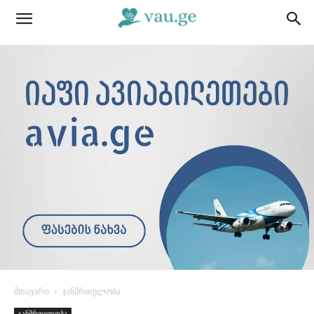
მთავარი
ჯანმრთელობა
ჯანმრთელობა