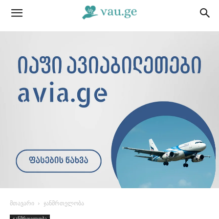
მთავარი
ჯანმრთელობა
ჯანმრთელობა