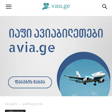
მთავარი
ჯანმრთელობა
ჯანმრთელობა