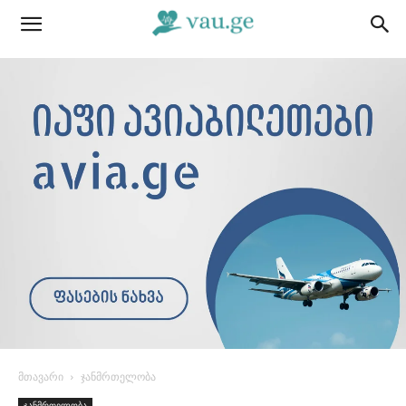
მთავარი
ჯანმრთელობა
ჯანმრთელობა