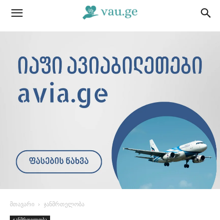
მთავარი
ჯანმრთელობა
ჯანმრთელობა