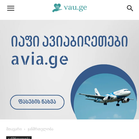
მთავარი
ჯანმრთელობა
ჯანმრთელობა