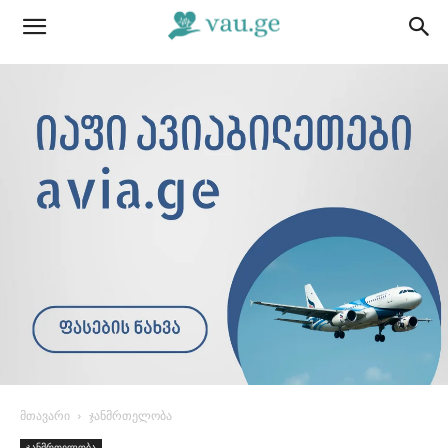
მთავარი
ჯანმრთელობა
ჯანმრთელობა