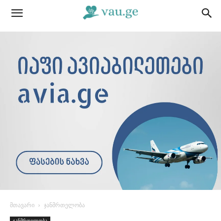
მთავარი
ჯანმრთელობა
ჯანმრთელობა