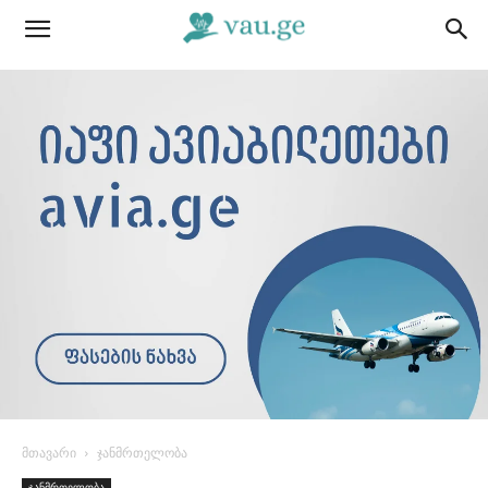
მთავარი
ჯანმრთელობა
ჯანმრთელობა