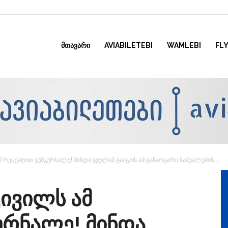
ᲛᲗᲐᲕᲐᲠᲘ
AVIABILETEBI
WAMLEBI
FLY
მ რეცეპტით ვუმკურნალე! მინდა ყველამ გაიგოს ამ გასაოცარი საშუალების...
კივილს ამ
ურნალე! მინდა