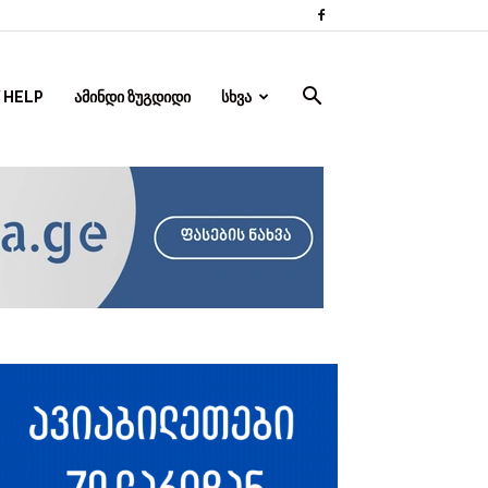
 HELP
ᲐᲛᲘᲜᲓᲘ ᲖᲣᲒᲓᲘᲓᲘ
ᲡᲮᲕᲐ