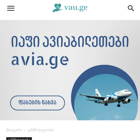
მთავარი
ჯანმრთელობა
ჯანმრთელობა