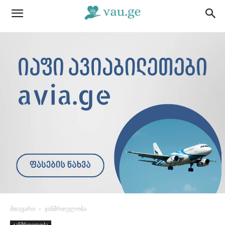
მთავარი
ჯანმრთელობა
ჯანმრთელობა