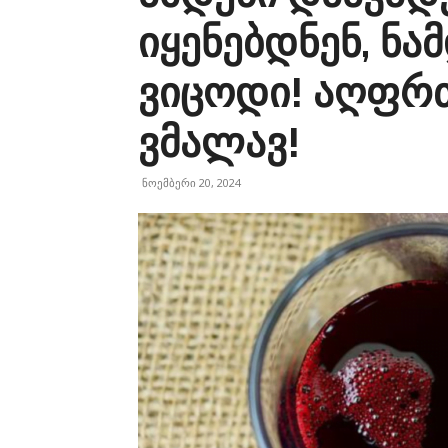
იყენებდნენ, ნ
ვიცოდი! აღფრთ
ვმალავ!
ნოემბერი 20, 2024