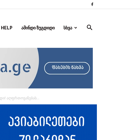
 HELP
ᲐᲛᲘᲜᲓᲘ ᲖᲣᲒᲓᲘᲓᲘ
ᲡᲮᲕᲐ
დი! აღფრთოვანებას...