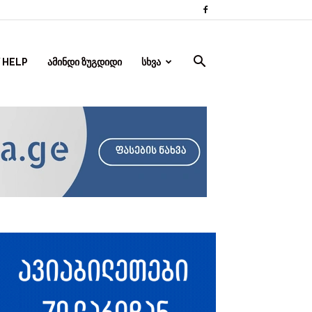
 HELP
ᲐᲛᲘᲜᲓᲘ ᲖᲣᲒᲓᲘᲓᲘ
ᲡᲮᲕᲐ