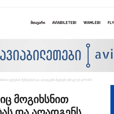
ᲛᲗᲐᲕᲐᲠᲘ
AVIABILETEBI
WAMLEBI
FLY
ნით ფეხების შეშუპებას და აღადგენს მყესებს უმოკლეს დროში!
იც მოგიხსნით
ბას და აღადგენს