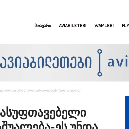
ᲛᲗᲐᲕᲐᲠᲘ
AVIABILETEBI
WAMLEBI
FLY
ვებელი ნატურალური საშუალება-ეს უნდა სცადოთ!
სასუფთავებელი
შუალება-ეს უნდა