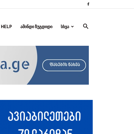
 HELP
ᲐᲛᲘᲜᲓᲘ ᲖᲣᲒᲓᲘᲓᲘ
ᲡᲮᲕᲐ